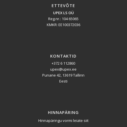
ETTEVÕTE
UPEX LS OÜ
Reg.nr.: 104 65065
KMKR: EE100372036
KONTAKTID
+372 6 112860
upex@upex.ee
Punane 42, 13619 Tallinn
Eesti
HINNAPÄRING
Hinnapäringu vormi leiate siit