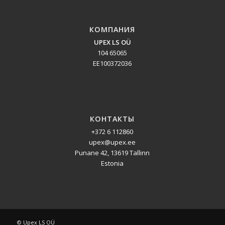
КОМПАНИЯ
UPEX LS OÜ
104 65065
EE100372036
КОНТАКТЫ
+372 6 112860
upex@upex.ee
Punane 42, 13619 Tallinn
Estonia
© Upex LS OÜ