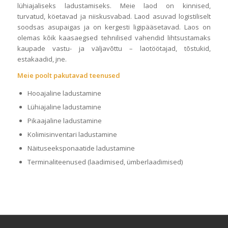
lühiajaliseks ladustamiseks. Meie laod on kinnised,
turvatud, köetavad ja niiskusvabad. Laod asuvad logistiliselt
soodsas asupaigas ja on kergesti ligipääsetavad. Laos on
olemas kõik kaasaegsed tehnilised vahendid lihtsustamaks
kaupade vastu- ja väljavõttu – laotöötajad, tõstukid,
estakaadid, jne.
Meie poolt pakutavad teenused
Hooajaline ladustamine
Lühiajaline ladustamine
Pikaajaline ladustamine
Kolimisinventari ladustamine
Näituseeksponaatide ladustamine
Terminaliteenused (laadimised, ümberlaadimised)