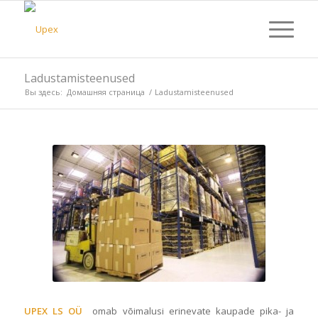
Ladustamisteenused
Вы здесь:
Домашняя страница
/
Ladustamisteenused
UPEX LS OÜ
omab võimalusi erinevate kaupade pika- ja